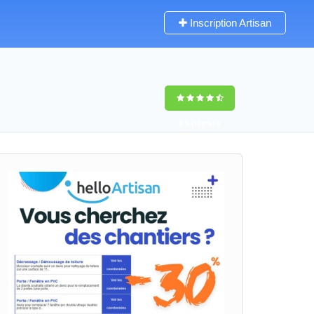
Inscription Artisan
9,5
(100%)
0
votes