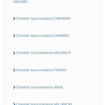
SAULDRE
Chantier sous-traitance CHEVERNY
Chantier sous-traitance CHEMERY
Chantier sous-traitance MOLINEUF
BatiWebPro
B
Assistant en ligne
Chantier sous-traitance THENAY
B
Chantier sous-traitance ANGE
BatiWebPro
Chantier sous-traitance MILLANCAY