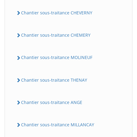
Chantier sous-traitance CHEVERNY
Chantier sous-traitance CHEMERY
Chantier sous-traitance MOLINEUF
BatiWebPro
B
Assistant en ligne
Chantier sous-traitance THENAY
B
Chantier sous-traitance ANGE
Chantier sous-traitance MILLANCAY
BatiWebPro