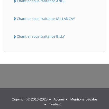
Chantier sous-traitance ANGE
Chantier sous-traitance MILLANCAY
Chantier sous-traitance BILLY
BatiWebPro
B
Assistant en ligne
B
Copyright © 2010-2025
Accueil
Mentions Légales
Contact
BatiWebPro