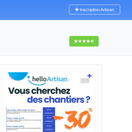
Inscription Artisan
9,5
(100%)
0
votes