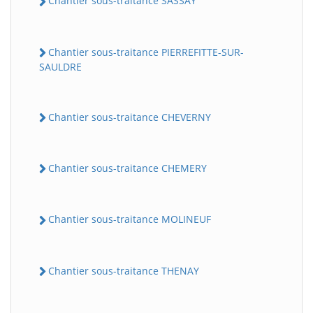
Chantier sous-traitance SASSAY
Chantier sous-traitance PIERREFITTE-SUR-
SAULDRE
Chantier sous-traitance CHEVERNY
Chantier sous-traitance CHEMERY
BatiWebPro
B
Assistant en ligne
Chantier sous-traitance MOLINEUF
B
Chantier sous-traitance THENAY
BatiWebPro