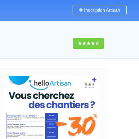
Inscription Artisan
9,5
(100%)
0
votes